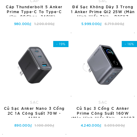
CÁP
SẠC
Cáp Thunderbolt 5 Anker
Đế Sạc Không Dây 3 Trong
Prime Type-C To Type-C
1 Anker Prime Qi2 25W (Màn
(1m, 80Gbps, 240W) -
Hình Hiển Thị) - B25X7
A84N1
980.000₫
1.200.000₫
5.999.000₫
6.719.000₫
Thêm vào giỏ hàng
Thêm vào giỏ hàng
- 19%
- 16%
SẠC
SẠC
Củ Sạc Anker Nano 3 Cổng
Củ Sạc 3 Cổng C Anker
2C 1A Công Suất 70W -
Prime Công Suất 160W
A121A
(Màn Hình Hiển Thị) - A2687
890.000₫
1.100.000₫
4.240.000₫
5.039.000₫
Thêm vào giỏ hàng
Thêm vào giỏ hàng