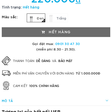
Tình trạng:
Hết hàng
Màu sắc:
Đen
Trắng
HẾT HÀNG
Gọi đặt mua:
0901 30 47 30
(miễn phí 8:30 - 21:30).
DỄ DÀNG
BẢO MẬT
THANH TOÁN
VÀ
TỪ 1.000.000Đ
MIỄN PHÍ VẬN CHUYỂN VỚI ĐƠN HÀNG
100% CHÍNH HÃNG
CAM KẾT
MÔ TẢ
Tương lai của kết nối USB