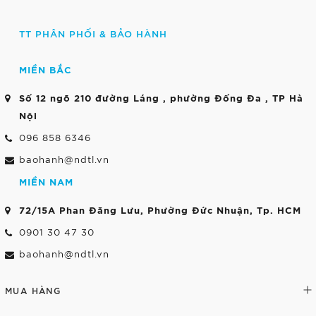
TT PHÂN PHỐI & BẢO HÀNH
MIỀN BẮC
Số 12 ngõ 210 đường Láng , phường Đống Đa , TP Hà
Nội
096 858 6346
baohanh@ndtl.vn
MIỀN NAM
72/15A Phan Đăng Lưu, Phường Đức Nhuận, Tp. HCM
0901 30 47 30
baohanh@ndtl.vn
MUA HÀNG