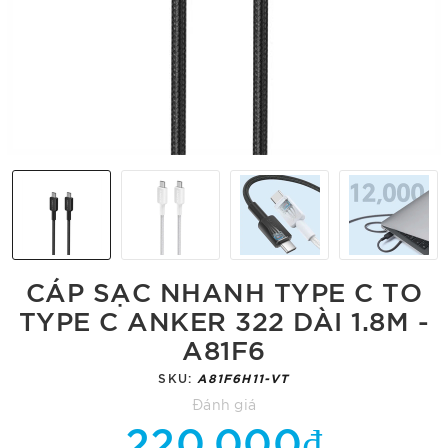
CÁP SẠC NHANH TYPE C TO
TYPE C ANKER 322 DÀI 1.8M -
A81F6
SKU:
A81F6H11-VT
Đánh giá
220.000₫