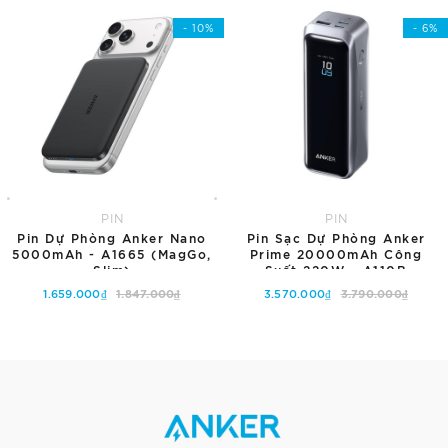
- 10%
- 6%
PIN
PIN
Pin Dự Phòng Anker Nano
Pin Sạc Dự Phòng Anker
5000mAh - A1665 (MagGo,
Prime 20000mAh Công
Slim)
Suất 220W - A110B
1.659.000₫
1.847.000₫
3.570.000₫
3.790.000₫
Tùy chọn
Thêm vào giỏ hàng