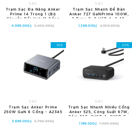
SẠC
SẠC
Trạm Sạc Đa Năng Anker
Trạm Sạc Nhanh Để Bàn
Prime 14 Trong 1 (Bộ
Anker 727 GaNPrime 100W,
Chuyển Đổi Hub 11 Cổng
2 Type C, 2 USB A, 2 AC,
160W) - A83B6
LED Báo Hiệu Kèm Dây Dài
4.099.000₫
5.600.000₫
1.399.000₫
2.950.000₫
1.5m - A9126
Hết hàng
Thêm vào giỏ hàng
- 36%
- 20%
SẠC
SẠC
Trạm Sạc Anker Prime
Trạm Sạc Nhanh Nhiều Cổng
250W GaN 6 Cổng - A2345
Anker 525, Công Suất 67W,
Gồm 3AC, 2USB A, 2USB C -
3.699.000₫
5.790.000₫
A91C0
1.199.000₫
1.500.000₫
Hết hàng