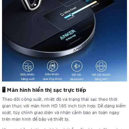
🖥️ Màn hình hiển thị sạc trực tiếp
Theo dõi công suất, nhiệt độ và trạng thái sạc theo thời
gian thực với màn hình HD 1.65 inch tích hợp. Dễ dàng kiểm
soát, tùy chỉnh giao diện và nhận cảnh báo an toàn ngay
trên màn hình để bảo vệ thiết bị.