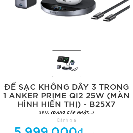
ĐẾ SẠC KHÔNG DÂY 3 TRONG
1 ANKER PRIME QI2 25W (MÀN
HÌNH HIỂN THỊ) - B25X7
SKU:
(ĐANG CẬP NHẬT...)
Đánh giá
5.999.000₫