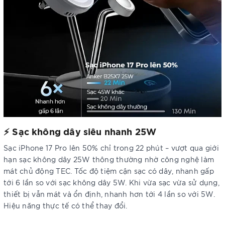
⚡ Sạc không dây siêu nhanh 25W
Sạc iPhone 17 Pro lên 50% chỉ trong 22 phút – vượt qua giới
hạn sạc không dây 25W thông thường nhờ công nghệ làm
mát chủ động TEC. Tốc độ tiệm cận sạc có dây, nhanh gấp
tới 6 lần so với sạc không dây 5W. Khi vừa sạc vừa sử dụng,
thiết bị vẫn mát và ổn định, nhanh hơn tới 4 lần so với 5W.
Hiệu năng thực tế có thể thay đổi.