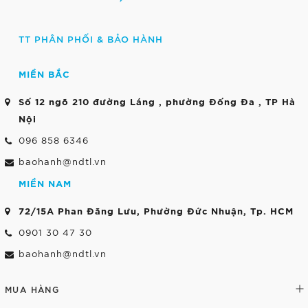
TT PHÂN PHỐI & BẢO HÀNH
MIỀN BẮC
Số 12 ngõ 210 đường Láng , phường Đống Đa , TP Hà
Nội
096 858 6346
baohanh@ndtl.vn
MIỀN NAM
72/15A Phan Đăng Lưu, Phường Đức Nhuận, Tp. HCM
0901 30 47 30
baohanh@ndtl.vn
MUA HÀNG