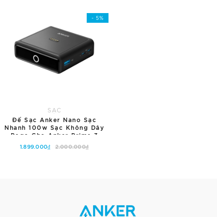
Thêm vào giỏ hàng
- 5%
SẠC
Đế Sạc Anker Nano Sạc
Nhanh 100w Sạc Không Dây
Pogo Cho Anker Prime 3
Cổng - 2 Cổng USB-C & 1
1.899.000₫
2.000.000₫
Cổng USB - A1902
Thêm vào giỏ hàng