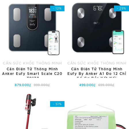
- 12%
- 29%
CÂN SỨC KHỎE THÔNG MINH
CÂN SỨC KHỎE THÔNG MINH
Cân Điện Tử Thông Minh
Cân Điện Tử Thông Minh
Anker Eufy Smart Scale C20
Eufy By Anker A1 Đo 12 Chỉ
-T9130
Số Cơ Bản,kết Nối
Bluetooth, Hỗ Trợ Đa Người
879.000₫
999.000₫
499.000₫
699.000₫
Dùng - T9120
Thêm vào giỏ hàng
Thêm vào giỏ hàng
- 51%