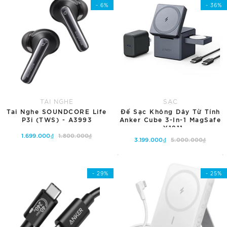
- 6%
- 36%
TAI NGHE
SẠC
Tai Nghe SOUNDCORE Life
Đế Sạc Không Dây Từ Tính
P3i (TWS) - A3993
Anker Cube 3-In-1 MagSafe
- Y1811
1.699.000₫
1.800.000₫
3.199.000₫
5.000.000₫
Thêm vào giỏ hàng
Hết hàng
- 29%
- 25%