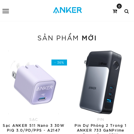
0
MỚI
SẢN PHẨM
- 36%
SẠC
PIN
Sạc ANKER 511 Nano 3 30W
Pin Dự Phòng 2 Trong 1
PiQ 3.0/PD/PPS - A2147
ANKER 733 GaNPrime