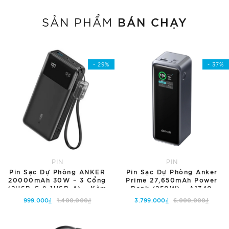
BÁN CHẠY
SẢN PHẨM
- 29%
- 37%
PIN
PIN
Pin Sạc Dự Phòng ANKER
Pin Sạc Dự Phòng Anker
20000mAh 30W – 3 Cổng
Prime 27,650mAh Power
(2USB-C & 1USB-A) – Kèm
Bank (250W) - A1340
Dây Cáp Type C - A1384
999.000₫
1.400.000₫
3.799.000₫
6.000.000₫
Tùy chọn
Tùy chọn