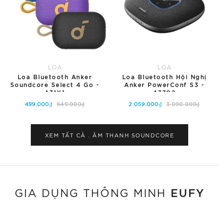
LOA
LOA
Loa Bluetooth Anker
Loa Bluetooth Hội Nghị
Soundcore Select 4 Go -
Anker PowerConf S3 -
A31X1
A3302
499.000₫
649.000₫
2.059.000₫
3.090.000₫
Tùy chọn
Hết hàng
XEM TẤT CẢ . ÂM THANH
SOUNDCORE
EUFY
GIA DỤNG THÔNG MINH