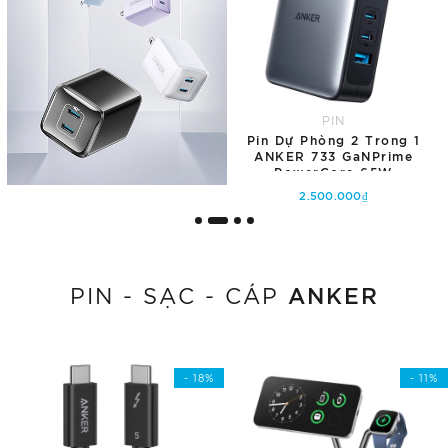
PIN
Pin Dự Phòng 2 Trong 1
ANKER 733 GaNPrime
PowerCore 65W
10.000mAH - A1651
2.500.000₫
Hết hàng
ANKER
PIN - SẠC - CÁP
- 18%
- 11%