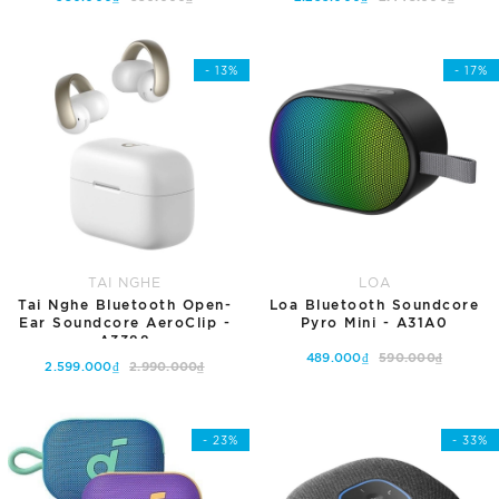
Tùy chọn
Tùy chọn
- 13%
- 17%
TAI NGHE
LOA
Tai Nghe Bluetooth Open-
Loa Bluetooth Soundcore
Ear Soundcore AeroClip -
Pyro Mini - A31A0
A3388
489.000₫
590.000₫
2.599.000₫
2.990.000₫
Thêm vào giỏ hàng
Tùy chọn
- 23%
- 33%