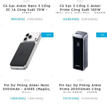
SẠC
SẠC
Củ Sạc Anker Nano 3 Cổng
Củ Sạc 3 Cổng C Anker
2C 1A Công Suất 70W -
Prime Công Suất 160W
A121A
(Màn Hình Hiển Thị) - A2687
890.000₫
1.100.000₫
4.240.000₫
5.039.000₫
Thêm vào giỏ hàng
Thêm vào giỏ hàng
- 10%
- 6%
PIN
PIN
Pin Dự Phòng Anker Nano
Pin Sạc Dự Phòng Anker
5000mAh - A1665 (MagGo,
Prime 20000mAh Công
Slim)
Suất 220W - A110B
1.659.000₫
1.847.000₫
3.570.000₫
3.790.000₫
Tùy chọn
Thêm vào giỏ hàng