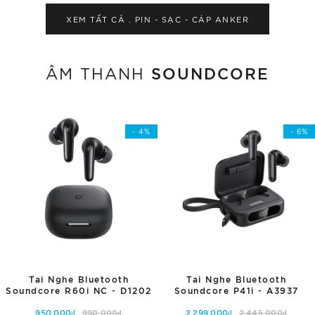
XEM TẤT CẢ . PIN - SẠC - CÁP
ANKER
SOUNDCORE
ÂM THANH
- 4%
- 6%
Tai Nghe Bluetooth
Tai Nghe Bluetooth
Soundcore R60i NC - D1202
Soundcore P41i - A3937
950.000₫
990.000₫
2.299.000₫
2.445.000₫