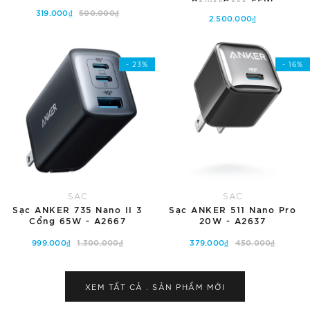
PowerCore 65W
319.000₫
500.000₫
10.000mAH - A1651
2.500.000₫
Tùy chọn
Hết hàng
- 23%
- 16%
SẠC
SẠC
Sạc ANKER 735 Nano II 3
Sạc ANKER 511 Nano Pro
Cổng 65W - A2667
20W - A2637
999.000₫
1.300.000₫
379.000₫
450.000₫
Hết hàng
Tùy chọn
XEM TẤT CẢ . SẢN PHẨM
MỚI