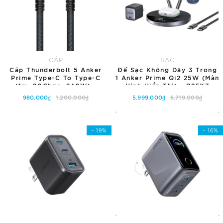
CÁP
SẠC
Cáp Thunderbolt 5 Anker
Đế Sạc Không Dây 3 Trong
Prime Type-C To Type-C
1 Anker Prime Qi2 25W (Màn
(1m, 80Gbps, 240W) -
Hình Hiển Thị) - B25X7
A84N1
980.000₫
1.200.000₫
5.999.000₫
6.719.000₫
Thêm vào giỏ hàng
Thêm vào giỏ hàng
- 19%
- 16%