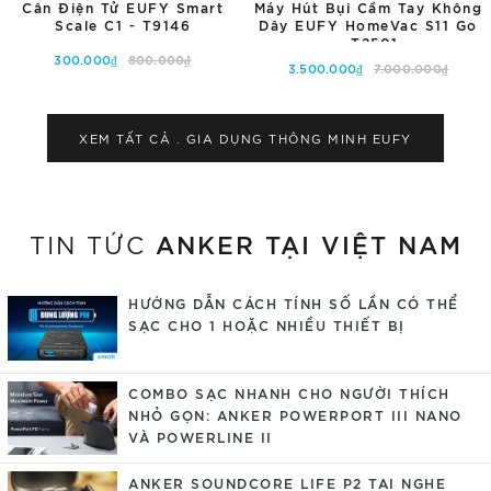
Cân Điện Tử EUFY Smart
Máy Hút Bụi Cầm Tay Không
Scale C1 - T9146
Dây EUFY HomeVac S11 Go
- T2501
300.000₫
800.000₫
3.500.000₫
7.000.000₫
Tùy chọn
Tùy chọn
XEM TẤT CẢ . GIA DỤNG THÔNG MINH
EUFY
ANKER TẠI VIỆT NAM
TIN TỨC
HƯỚNG DẪN CÁCH TÍNH SỐ LẦN CÓ THỂ
SẠC CHO 1 HOẶC NHIỀU THIẾT BỊ
COMBO SẠC NHANH CHO NGƯỜI THÍCH
NHỎ GỌN: ANKER POWERPORT III NANO
VÀ POWERLINE II
ANKER SOUNDCORE LIFE P2 TAI NGHE