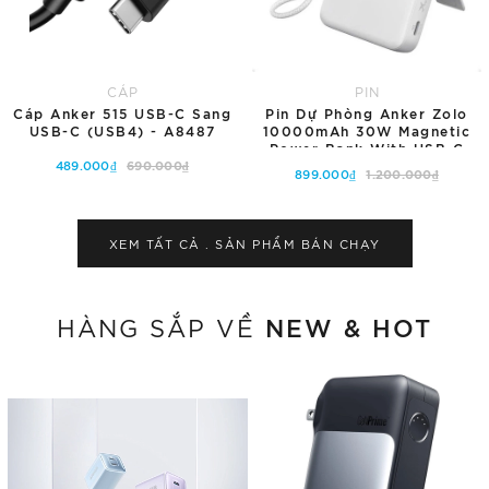
CÁP
PIN
Cáp Anker 515 USB-C Sang
Pin Dự Phòng Anker Zolo
USB-C (USB4) - A8487
10000mAh 30W Magnetic
Power Bank With USB C
489.000₫
690.000₫
Cable - A1685
899.000₫
1.200.000₫
Thêm vào giỏ hàng
Tùy chọn
XEM TẤT CẢ . SẢN PHẨM
BÁN CHẠY
NEW & HOT
HÀNG SẮP VỀ