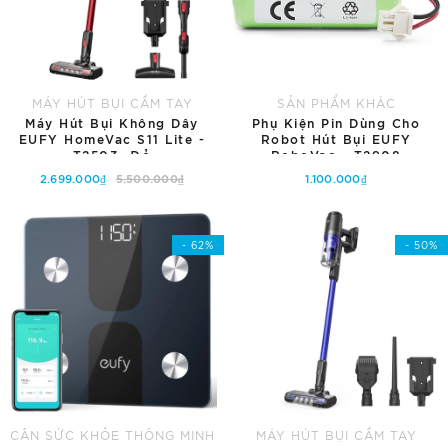
MÁY HÚT BỤI CẦM TAY
SẢN PHẨM KHÁC
Máy Hút Bụi Không Dây
Phụ Kiện Pin Dùng Cho
EUFY HomeVac S11 Lite -
Robot Hút Bụi EUFY
T2503 -Đỏ
RoboVac - T2908
2.699.000₫
5.500.000₫
1.100.000₫
Thêm vào giỏ hàng
Hết hàng
- 62%
- 50%
CÂN SỨC KHỎE THÔNG MINH
MÁY HÚT BỤI CẦM TAY