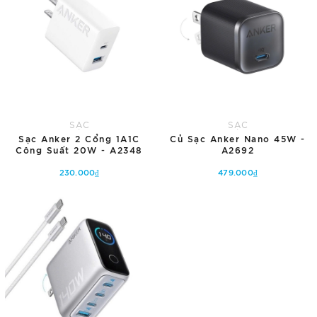
SẠC
SẠC
Sạc Anker 2 Cổng 1A1C
Củ Sạc Anker Nano 45W -
Công Suất 20W - A2348
A2692
230.000₫
479.000₫
Tùy chọn
Tùy chọn