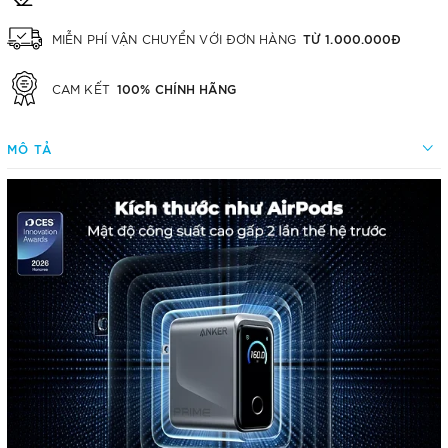
TỪ 1.000.000Đ
MIỄN PHÍ VẬN CHUYỂN VỚI ĐƠN HÀNG
100% CHÍNH HÃNG
CAM KẾT
MÔ TẢ