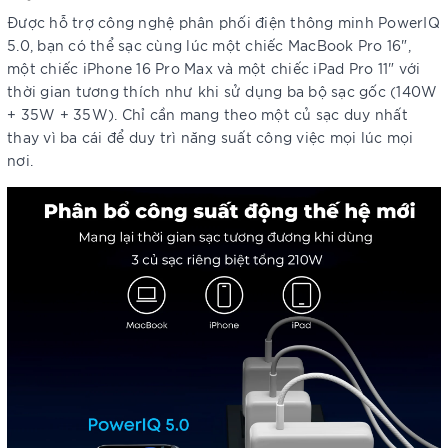
Được hỗ trợ công nghệ phân phối điện thông minh PowerIQ
5.0, bạn có thể sạc cùng lúc một chiếc MacBook Pro 16",
một chiếc iPhone 16 Pro Max và một chiếc iPad Pro 11" với
thời gian tương thích như khi sử dụng ba bộ sạc gốc (140W
+ 35W + 35W). Chỉ cần mang theo một củ sạc duy nhất
thay vì ba cái để duy trì năng suất công việc mọi lúc mọi
nơi.