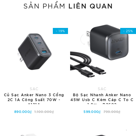
LIÊN QUAN
SẢN PHẨM
- 19%
- 25%
SẠC
SẠC
Củ Sạc Anker Nano 3 Cổng
Bộ Sạc Nhanh Anker Nano
2C 1A Công Suất 70W -
45W Usb C Kèm Cáp C To C
A121A
1.8m - B2692
890.000₫
1.100.000₫
599.000₫
799.000₫
Thêm vào giỏ hàng
Thêm vào giỏ hàng