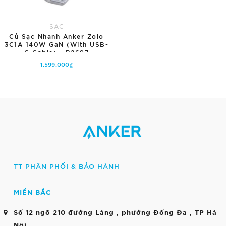
SẠC
Củ Sạc Nhanh Anker Zolo
3C1A 140W GaN (with USB-
C Cable) - B2697
1.599.000₫
Tùy chọn
TT PHÂN PHỐI & BẢO HÀNH
MIỀN BẮC
Số 12 ngõ 210 đường Láng , phường Đống Đa , TP Hà
Nội