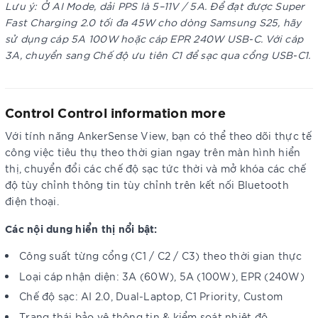
Lưu ý: Ở AI Mode, dải PPS là 5–11V / 5A. Để đạt được Super
Fast Charging 2.0 tối đa 45W cho dòng Samsung S25, hãy
sử dụng cáp 5A 100W hoặc cáp EPR 240W USB-C. Với cáp
3A, chuyển sang Chế độ ưu tiên C1 để sạc qua cổng USB-C1.
Control Control information more
Với tính năng AnkerSense View, bạn có thể theo dõi thực tế
công việc tiêu thụ theo thời gian ngay trên màn hình hiển
thị, chuyển đổi các chế độ sạc tức thời và mở khóa các chế
độ tùy chỉnh thông tin tùy chỉnh trên kết nối Bluetooth
điện thoại.
Các nội dung hiển thị nổi bật:
Công suất từng cổng (C1 / C2 / C3) theo thời gian thực
Loại cáp nhận diện: 3A (60W), 5A (100W), EPR (240W)
Chế độ sạc: AI 2.0, Dual-Laptop, C1 Priority, Custom
Trạng thái bảo vệ thông tin & kiểm soát nhiệt độ