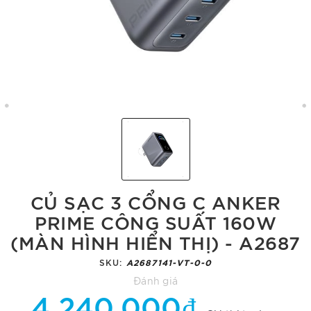
CỦ SẠC 3 CỔNG C ANKER
PRIME CÔNG SUẤT 160W
(MÀN HÌNH HIỂN THỊ) - A2687
SKU:
A2687141-VT-0-0
Đánh giá
4.240.000₫