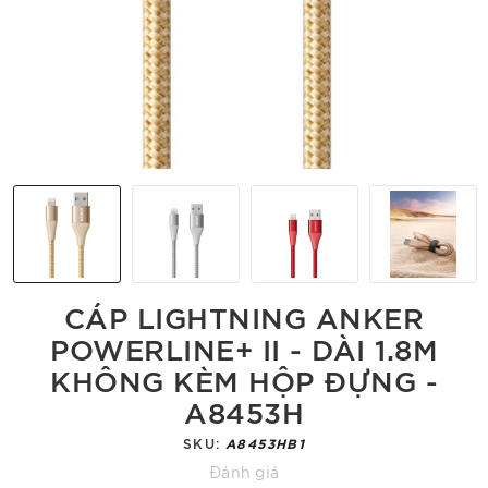
CÁP LIGHTNING ANKER
POWERLINE+ II - DÀI 1.8M
KHÔNG KÈM HỘP ĐỰNG -
A8453H
SKU:
A8453HB1
Đánh giá