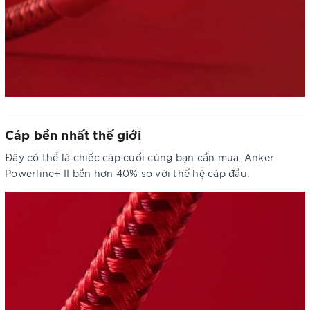
Cáp bền nhất thế giới
Đây có thể là chiếc cáp cuối cùng bạn cần mua. Anker
Powerline+ II bền hơn 40% so với thế hệ cáp đầu.