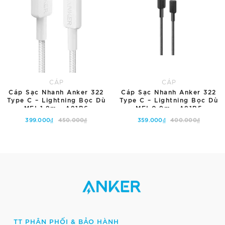
CÁP
CÁP
Cáp Sạc Nhanh Anker 322
Cáp Sạc Nhanh Anker 322
Type C – Lightning Bọc Dù
Type C – Lightning Bọc Dù
MFI 1.8m - A81B6
MFI 0.9m - A81B5
399.000₫
450.000₫
359.000₫
400.000₫
Tùy chọn
Hết hàng
TT PHÂN PHỐI & BẢO HÀNH