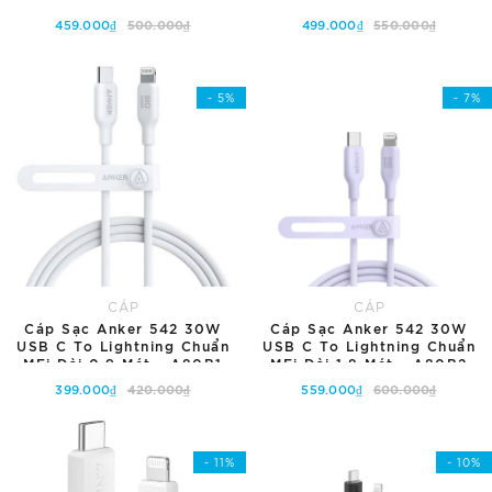
459.000₫
500.000₫
499.000₫
550.000₫
Tùy chọn
Tùy chọn
- 5%
- 7%
CÁP
CÁP
Cáp Sạc Anker 542 30W
Cáp Sạc Anker 542 30W
USB C To Lightning Chuẩn
USB C To Lightning Chuẩn
MFi Dài 0.9 Mét - A80B1
MFi Dài 1.8 Mét - A80B2
399.000₫
420.000₫
559.000₫
600.000₫
Tùy chọn
Tùy chọn
- 11%
- 10%