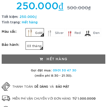
250.000₫
500.000₫
Tiết kiệm:
250.000₫
Tình trạng:
Hết hàng
Màu sắc:
Gold
Silver
Red
Đen
Bảo hành:
03 tháng
HẾT HÀNG
Gọi đặt mua:
0901 30 47 30
(miễn phí 8:30 - 21:30).
DỄ DÀNG
BẢO MẬT
THANH TOÁN
VÀ
TỪ 1.000.000Đ
MIỄN PHÍ VẬN CHUYỂN VỚI ĐƠN HÀNG