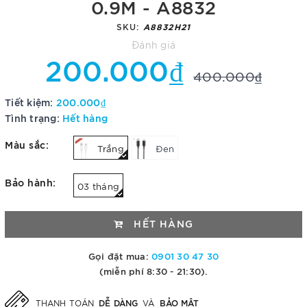
0.9M - A8832
SKU:
A8832H21
Đánh giá
200.000₫
400.000₫
Tiết kiệm:
200.000₫
Tình trạng:
Hết hàng
Màu sắc:
Trắng
Đen
Bảo hành:
03 tháng
HẾT HÀNG
Gọi đặt mua:
0901 30 47 30
(miễn phí 8:30 - 21:30).
DỄ DÀNG
BẢO MẬT
THANH TOÁN
VÀ