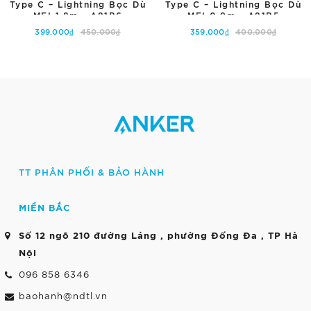
Type C – Lightning Bọc Dù
Type C – Lightning Bọc Dù
MFI 1.8m - A81B6
MFI 0.9m - A81B5
399.000₫
450.000₫
359.000₫
400.000₫
Tùy chọn
Hết hàng
TT PHÂN PHỐI & BẢO HÀNH
MIỀN BẮC
Số 12 ngõ 210 đường Láng , phường Đống Đa , TP Hà
Nội
096 858 6346
baohanh@ndtl.vn