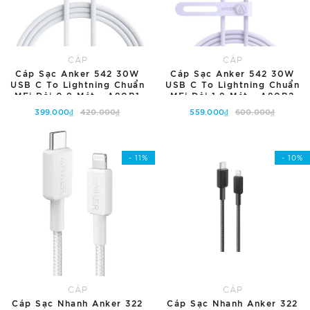
CÁP
CÁP
Cáp Sạc Anker 542 30W
Cáp Sạc Anker 542 30W
USB C To Lightning Chuẩn
USB C To Lightning Chuẩn
MFi Dài 0.9 Mét - A80B1
MFi Dài 1.8 Mét - A80B2
399.000₫
420.000₫
559.000₫
600.000₫
Tùy chọn
Tùy chọn
- 11%
- 10%
CÁP
CÁP
Cáp Sạc Nhanh Anker 322
Cáp Sạc Nhanh Anker 322