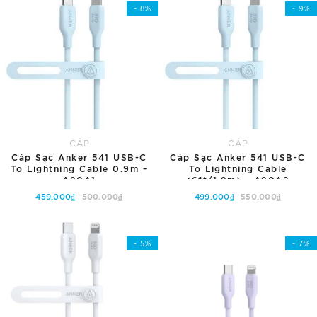
- 8%
- 9%
CÁP
CÁP
Cáp Sạc Anker 541 USB-C
Cáp Sạc Anker 541 USB-C
To Lightning Cable 0.9m –
To Lightning Cable
A80A1
(6ft/1.8m) – A80A2
459.000₫
500.000₫
499.000₫
550.000₫
Tùy chọn
Tùy chọn
- 5%
- 7%